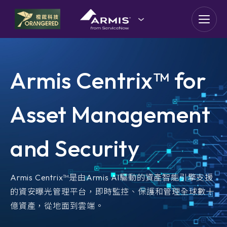
goldennet
N-Partner
Armis Centrix™ for
TeamT5 杜浦數位安全
Asset Management
QSAN 廣盛科技
OPSWAT
and Security
MENLO SECURITY
Armis Centrix™是由Armis AI驅動的資產智能引擎支援
的資安曝光管理平台，即時監控、保護和管理全球數十
SSH Communications
Security
億資產，從地面到雲端。