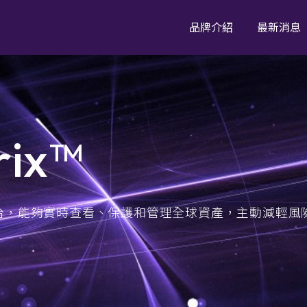
品牌介紹
最新消息
資產管理
產業應用
Armis Centrix™
Armis Centrix™
rix™
Armis Centrix™ for Asset
Armis Centrix™
Management and Security
Security
漏洞管理
威脅情資
驅動的雲端平台，能夠實時查看、保護和管理全球資產，主動減輕
Armis Centrix™ for Vulnerability
Armis Centrix™
Prioritization and Remediation
Threat Intelli
Armis Managed