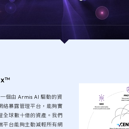
ix™
™ 是一個由 Armis AI 驅動的資
網絡暴露管理平台，能夠實
理全球數十億的資產。我們
端平台能夠主動減輕所有網