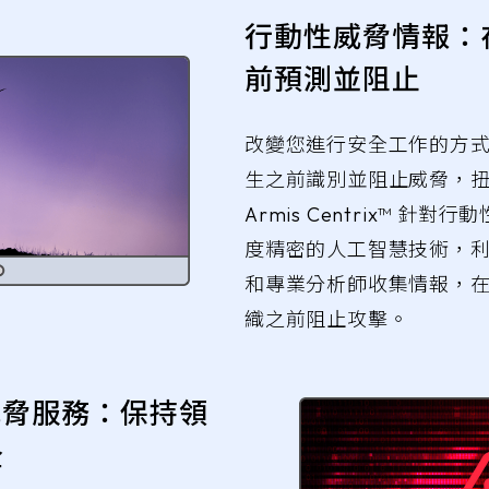
行動性威脅情報：
前預測並阻止
改變您進行安全工作的方
生之前識別並阻止威脅，
Armis Centrix™ 針
度精密的人工智慧技術，
和專業分析師收集情報，
織之前阻止攻擊。
理威脅服務：保持領
全