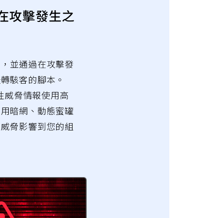
在攻擊發生之
式，並通過在攻擊發
扭轉駭客的腳本。
對行動性威脅情報使用高
利用暗網、動態蜜罐
在威脅影響到您的組