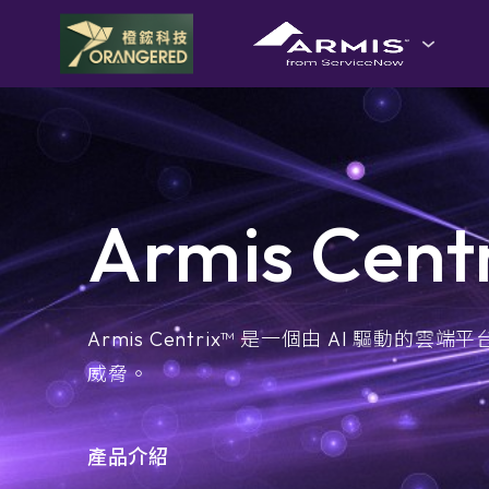
goldennet
N-Partner
TeamT5 杜浦數位安全
Products
Armis Cent
QSAN 廣盛科技
產品介紹
OPSWAT
了解品牌提供的產品內
Armis Centrix™ 是一個由 AI 
MENLO SECURITY
容，若您有服務需求歡
威脅。
迎與我們聯繫！
SSH Communications Security
產品介紹
檔案下載
e-SOFT