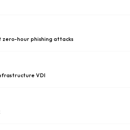
 zero-hour phishing attacks
nfrastructure VDI
k