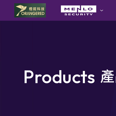
goldennet
N-Partner
TeamT5 杜浦數位安全
Products
QSAN 廣盛科技
產品介紹
Products
產
OPSWAT
了解品牌提供的產品內
MENLO SECURITY
容，若您有服務需求歡
迎與我們聯繫！
SSH Communications Security
檔案下載
e-SOFT