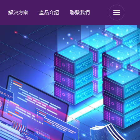
解決方案
產品介紹
聯繫我們
orensics
sics
ud Browser
Browser
ications
tions Access