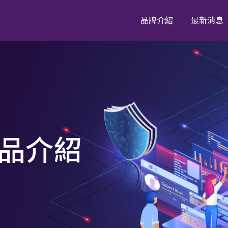
品牌介紹
最新消息
Browser Posture
Browsing F
Manager
Browsing Foren
Browser Posture Manager
HEAT Shield
Secure Clo
品介紹
HEAT Shield AI
Secure Cloud 
Email Security
Secure Appl
Access
Email Security
Secure Applica