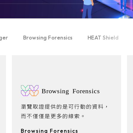
Cloud Security Services
VOTIRO
Cloud Security Services
Real-time Zero
ger
Browsing Forensics
HEAT Shield
Browsing Forensics
瀏覽取證提供的是可行動的資料，
而不僅僅是更多的線索。
Browsing Forensics