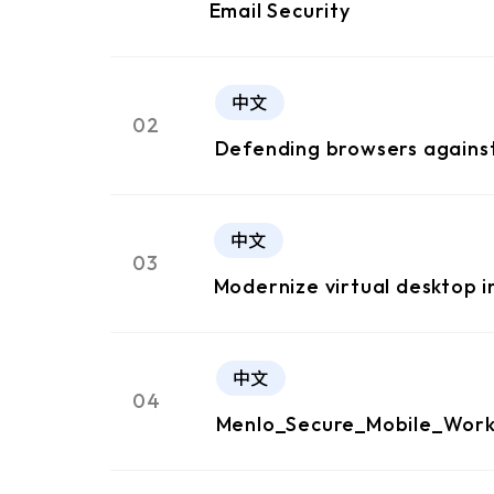
Email Security
中文
02
Defending browsers against
中文
03
Modernize virtual desktop i
中文
04
Menlo_Secure_Mobile_Wor