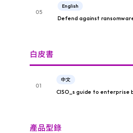
English
05
Defend against ransomwar
白皮書
中文
01
CISO_s guide to enterprise
產品型錄