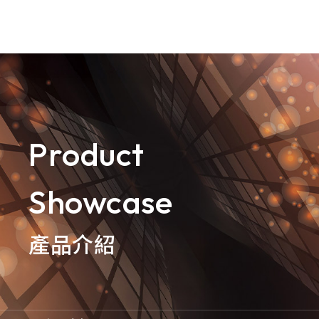
goldennet
N-Partner
TeamT5 杜浦數位安全
Product
QSAN 廣盛科技
Showcase
OPSWAT
MENLO SECURITY
產品介紹
SSH Communications
Security