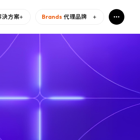
解決方案
Brands
代理品牌
 杜浦數位安全
防禦的基石，為企業提供
情資，協助企業預見攻
禦策略，降低損失風險。
相信每份文件和每個設備都可
力於保護關鍵基礎設施，
nications
傳輸和設備存取，進而讓
風險降到最低。