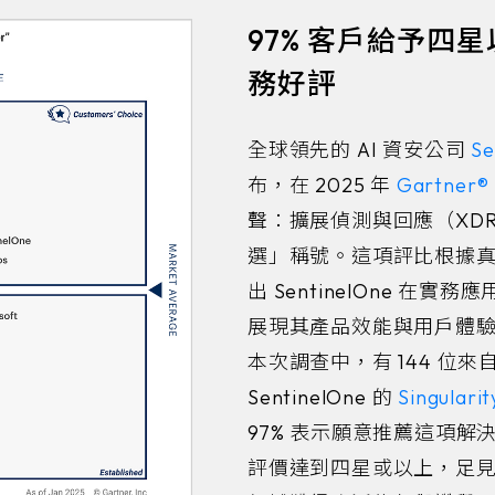
97% 客戶給予四
務好評
全球領先的 AI 資安公司
Se
布，在 2025 年
Gartner® 
聲：擴展偵測與回應（XD
選」稱號。這項評比根據
出 SentinelOne 在
展現其產品效能與用戶體
本次調查中，有 144 位
SentinelOne 的
Singulari
97% 表示願意推薦這項解決
評價達到四星或以上，足見 Se