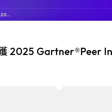
郵件的惡意軟體威脅，為企業組織提供防
力。
SSH提供數據
護，使其不受網路攻擊威脅。
禦性網路安全解
 202
nsigh
e-SOFT
ARMIS
信任原則為基礎
選殊榮
證」的安全理念
曜祥網技(e-SOFT)專注深耕於各大產業
全球第一個非侵入式
(金融、製造、政府、零售…)指標性客戶
備資安管理平台
獲 2025 Gartner®Peer I
認同的企業網路資訊整合平台，從IP管理
設備的新威脅。A
為基礎，逐步強化您的企業網路體質安
的設備，持續分
全。
攻擊，並透過識
備，保護關鍵機