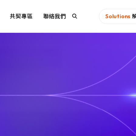
共契專區
聯絡我們
Solutions
N-Partner
TeamT5
新夥伴科技股份有限公司(N-Partner
威脅情資是資安
Technologies Co., Ltd.)成立於2010年，
行動取向的在地
QSAN 廣盛科技
OPSWAT
總部位於台灣台中市，專長於高效能大數
擊，提前部署防
據(Big Data)蒐集、儲存與整合分析領
QSAN 廣盛科技是 IT 產業的先驅領導
OPSWAT™
域，以及AI科技的搭載運用；進而開創新
者，致力於資料儲存和保護，提供簡單、
能構成威脅，致
世代的「網管+資安」的高效率維運應用
MENLO SECURITY
SSH Commu
安全和可靠的企業級資料儲存方案。擁有
實現安全的資料
服務。
超過 20 年的專業經驗，我們持續創新，
生產系統的資安
Security
Menlo 致力於消除來自網路、文件和電子
優化儲存管理，提升各種規模企業的競爭