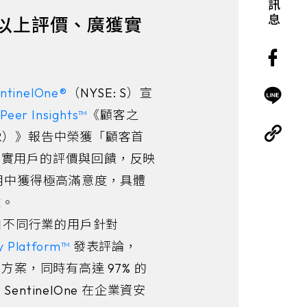
星以上評價、廣獲實
ntinelOne®
（NYSE: S）宣
Peer Insights™
《顧客之
R）》報告中榮獲「顧客首
真實用戶的評價與回饋，反映
實務應用中獲得極高滿意度，具體
驗。
來自不同行業的用戶針對
ty Platform™
發表評論，
方案，同時有高達 97% 的
ntinelOne 在企業資安