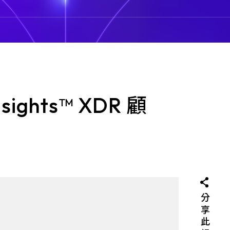
安全、傳輸和儲存方面的防
決方案及相關服務。以零
,堅持「永不信任,必先驗
。
的（agentless）設
，可因應未控管和物聯網
nsights™ XDR 顧
rmis 會查找線上及離線
析端點行為以辨識風險和
別、隔離可疑或惡意設
敏資訊和系統。
分享此訊息