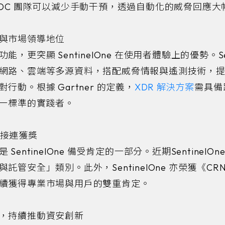
SOC 團隊可以減少手動干預，透過自動化的威脅回應
力與市場領導地位
更突顯 SentinelOne 在使用者體驗上的優勢。Senti
網路、雲端等多源資料，搭配威脅情報與遙測技術，
動。根據 Gartner 的定義，
XDR 解決方案
需具備
正是此一標準的實踐者。
譽接連獲獎
entinelOne 備受肯定的一部分。近期Sentinel
管安全」類別。此外，SentinelOne 亦榮獲《CRN
續獲得專業市場與用戶的雙重肯定。
石，持續推動資安創新