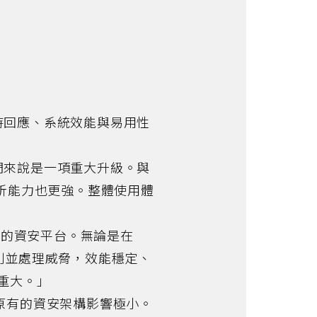
。
即時回應、系統效能與易用性
我們來說是一項重大升級。與
，分析能力也更強。整體使用體
能的資安平台。無論是在
識別並處理威脅，效能穩定、
義重大。」
們原有的資安架構影響極小。