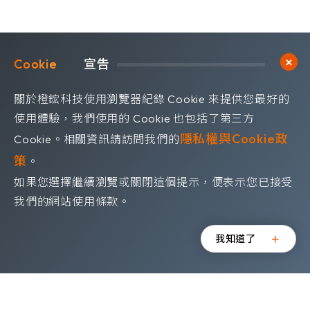
Trick or treat !
ABOUT
ABOUT
ABOUT
ABOUT
Learn more
Learn more
Learn more
了解更多
了解更多
了解更多
Trick or treat !
Trick or treat !
Trick or treat !
Cookie	
宣告
關於橙鋐科技使用瀏覽器紀錄 Cookie 來提供您最好的
使用體驗，我們使用的 Cookie 也包括了第三方
隱私權與Cookie政
Cookie。相關資訊請訪問我們的
策
。
如果您選擇繼續瀏覽或關閉這個提示，便表示您已接受
探索更多
探索更多
探索更多
探索更多
探索更多
探索更多
探索更多
探索更多
探索更多
探索更多
探索更多
探索更多
探索更多
探索更多
探索更多
探索更多
探索更多
探索更多
探索更多
我們的網站使用條款。
07.27
07.21
我知道了
主越獄：13小時
AI 時代的最後一道防線！Menlo x 精
每日100
的縱深滲透
誠軟體新竹高階主管資安論壇圓滿落
半導體大廠
幕
堵資安死角