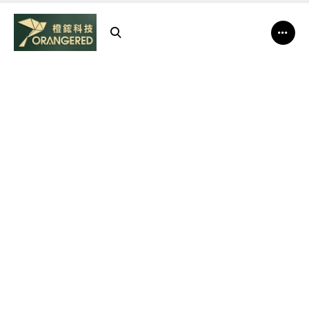
橙
鋐
科
技