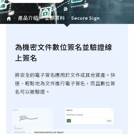
e-SOFT
產品介紹
全部資料
Secure Sign
ARMIS
為機密文件數位簽名並驗證線
上簽名
將安全的電子簽名應用於文件或其他資產。快
速、輕鬆地為文件進行電子簽名，而且數位簽
名可以被驗證。