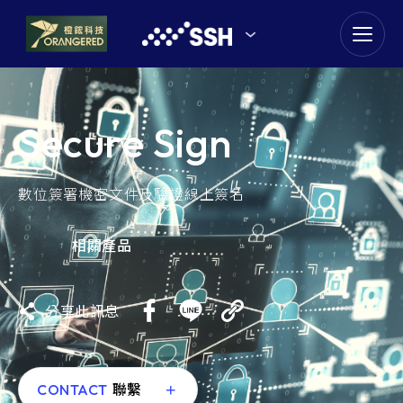
goldennet
N-Partner
Secure Sign
TeamT5 杜浦數位安全
QSAN 廣盛科技
數位簽署機密文件及驗證線上簽名
OPSWAT
相關產品
MENLO SECURITY
分享此訊息
SSH Communications
Security
CONTACT
聯繫