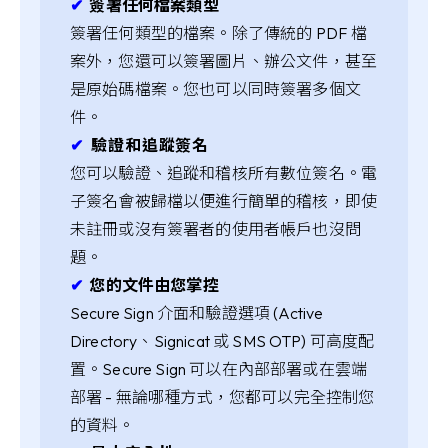
✔︎
簽署任何檔案類型
簽署任何類型的檔案。除了傳統的 PDF 檔
案外，您還可以簽署圖片、辦公文件，甚至
是原始碼檔案。您也可以同時簽署多個文
件。
✔︎
驗證和追蹤簽名
您可以驗證、追蹤和稽核所有數位簽名。電
子簽名會被歸檔以便進行簡單的稽核，即使
未註冊或沒有簽署者的使用者帳戶也沒問
題。
✔︎
您的文件由您掌控
Secure Sign 介面和驗證選項 (Active
Directory、Signicat 或 SMS OTP) 可高度配
置。Secure Sign 可以在內部部署或在雲端
部署 - 無論哪種方式，您都可以完全控制您
的資料。