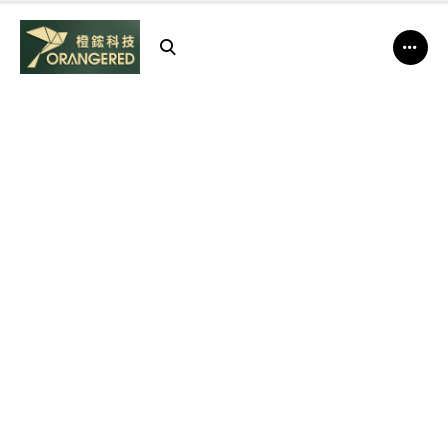
橙
鋐
科
技