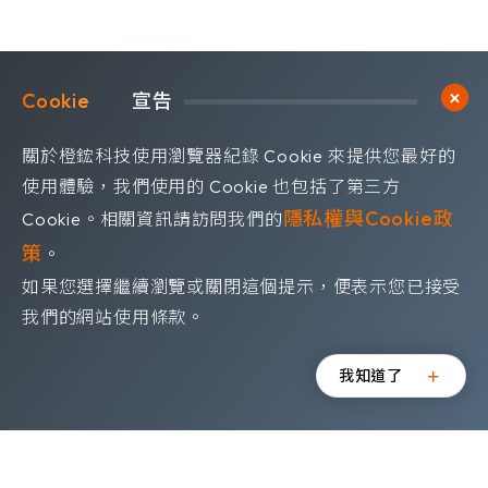
Trick or treat !
ABOUT
ABOUT
ABOUT
ABOUT
Learn more
Learn more
Learn more
了解更多
了解更多
了解更多
Trick or treat !
Trick or treat !
Trick or treat !
Cookie	
宣告
關於橙鋐科技使用瀏覽器紀錄 Cookie 來提供您最好的
使用體驗，我們使用的 Cookie 也包括了第三方
隱私權與Cookie政
Cookie。相關資訊請訪問我們的
策
。
如果您選擇繼續瀏覽或關閉這個提示，便表示您已接受
探索更多
探索更多
探索更多
探索更多
探索更多
探索更多
探索更多
探索更多
探索更多
探索更多
探索更多
探索更多
探索更多
探索更多
探索更多
探索更多
探索更多
探索更多
探索更多
我們的網站使用條款。
07.27
07.21
我知道了
主越獄：13小時
AI 時代的最後一道防線！Menlo x 精
每日100
的縱深滲透
誠軟體新竹高階主管資安論壇圓滿落
半導體大廠
幕
堵資安死角