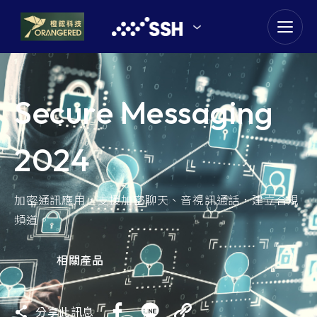
goldennet
N-Partner
Secure Messaging
TeamT5 杜浦數位安全
2024
QSAN 廣盛科技
OPSWAT
加密通訊應用，支援加密聊天、音視訊通話，建立合規
頻道。
MENLO SECURITY
相關產品
SSH Communications
Security
分享此訊息