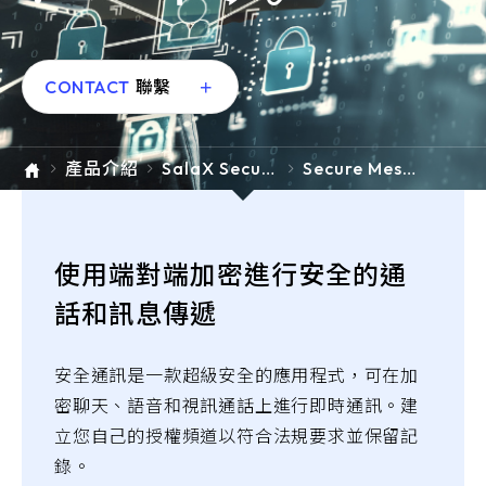
e-SOFT
ARMIS
CONTACT
聯繫
產品介紹
SalaX Secure
Secure Mess
Collaboratio
aging 2024
n
使用端對端加密進行安全的通
話和訊息傳遞
安全通訊是一款超級安全的應用程式，可在加
密聊天、語音和視訊通話上進行即時通訊。建
立您自己的授權頻道以符合法規要求並保留記
錄。