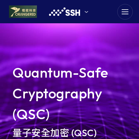
goldennet
N-Partner
TeamT5 杜浦數位安全
Quantum-Safe
QSAN 廣盛科技
OPSWAT
Cryptography
MENLO SECURITY
(QSC)
SSH Communications
Security
量子安全加密 (QSC)