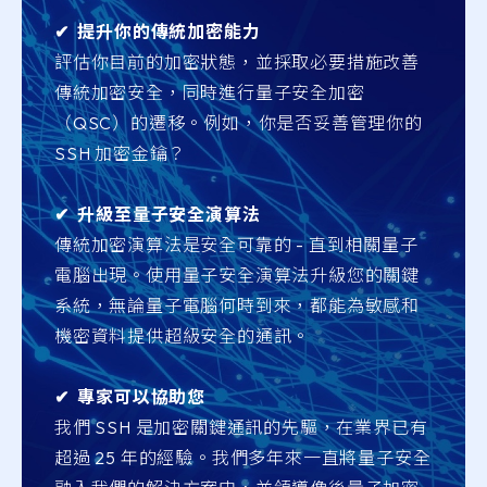
✔︎ 提升你的傳統加密能力
評估你目前的加密狀態，並採取必要措施改善
傳統加密安全，同時進行量子安全加密
（QSC）的遷移。例如，你是否妥善管理你的
SSH 加密金鑰？
✔︎ 升級至量子安全演算法
傳統加密演算法是安全可靠的 - 直到相關量子
電腦出現。使用量子安全演算法升級您的關鍵
系統，無論量子電腦何時到來，都能為敏感和
機密資料提供超級安全的通訊。
✔︎ 專家可以協助您
我們 SSH 是加密關鍵通訊的先驅，在業界已有
超過 25 年的經驗。我們多年來一直將量子安全