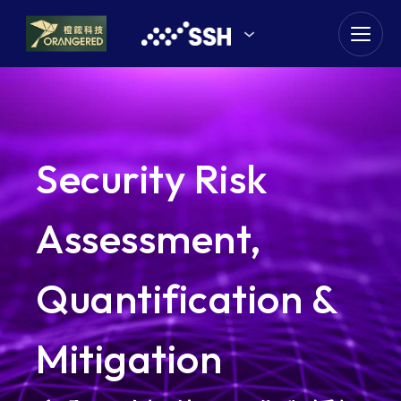
goldennet
N-Partner
TeamT5 杜浦數位安全
Security Risk
QSAN 廣盛科技
Assessment,
OPSWAT
Quantification &
MENLO SECURITY
SSH Communications
Mitigation
Security