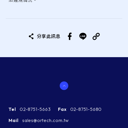
分享此訊息
Tel
02-8751-5663
Fax
02-8751-5680
Mail
sales@ortech.com.tw