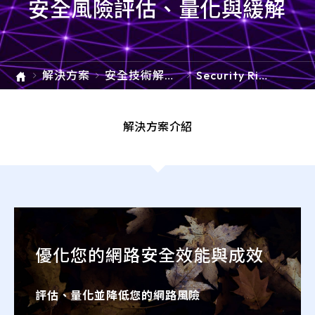
安全風險評估、量化與緩解
e-SOFT
ARMIS
解決方案
安全技術解決
Security Risk
方案
Assessment,
Quantificati
on & Mitigati
解決方案介紹
on 安全風險
評估、量化與
緩解
優化您的網路安全效能與成效
評估、量化並降低您的網路風險