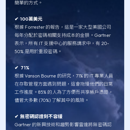
簡單的方式。
✔︎ 100萬美元
根據 Forrester 的報告，這是一家大型美國公司
每年分配於密碼相關支持成本的金額。Gartner
表示，所有 IT 支援中心的服務請求中，有 20-
50% 是用於重設密碼。
✔︎ 71%
根據 Vanson Bourne 的研究，71% 的 IT 專業人員
在存取管理方面遇到問題，這會拖慢他們的日常
工作進度。85% 的人為了方便而共享帳戶憑證，
儘管大多數 (70%) 了解其中的風險。
✔︎ 無密碼認證刻不容緩
Gartner 的新興技術和趨勢影響雷達將無密碼認