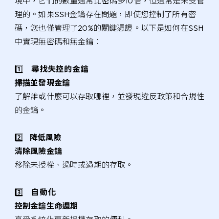
境中，它們的數量通常比密碼多10倍，但通常是未受管
理的。如果SSH金鑰存在問題，即使您控制了所有密
碼，您也僅管理了20%的關鍵憑證。以下是如何在SSH
中實現無密碼和無金鑰：
1️⃣
尋找失控的金鑰
掃描並發現金鑰
了解誰或什麼可以存取哪裡，並發現違反政策和合規性
的金鑰。
2️⃣
降低風險
清除風險金鑰
移除未授權、過時或過期的存取。
3️⃣
自動化
控制金鑰生命週期