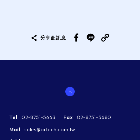
分享此訊息
Tel
02-8751-5663
Fax
02-8751-5680
Mail
sales@ortech.com.tw