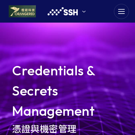
goldennet
N-Partner
TeamT5 杜浦數位安全
Credentials &
QSAN 廣盛科技
OPSWAT
Secrets
MENLO SECURITY
Management
SSH Communications
Security
憑證與機密管理