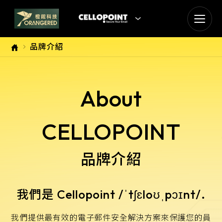
goldennet
品牌介紹
N-Partner
TeamT5 杜浦數位安全
About
QSAN 廣盛科技
CELLOPOINT
OPSWAT
品牌介紹
MENLO SECURITY
SSH Communications
我們是 Cellopoint /ˈtʃɛloʊˌpɔɪnt/.
Security
我們提供最有效的電子郵件安全解決方案來保護您的員