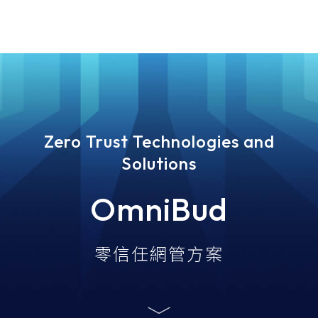
goldennet
N-Partner
TeamT5 杜浦數位安全
Zero Trust Technologies and
QSAN 廣盛科技
Solutions
OPSWAT
OmniBud
MENLO SECURITY
零信任網管方案
SSH Communications
Security