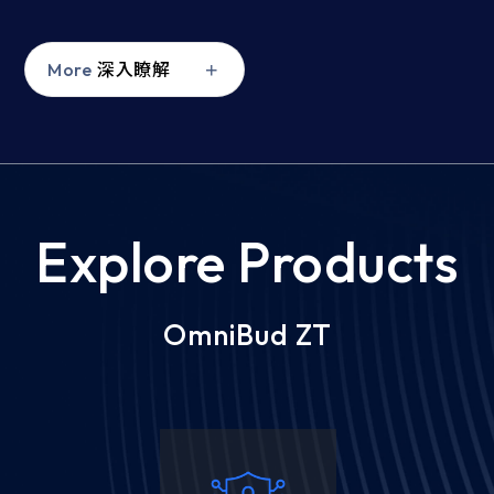
More
深入瞭解
Explore Products
OmniBud ZT