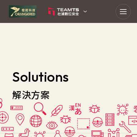
goldennet
N-Partner
TeamT5 杜浦數位安全
QSAN 廣盛科技
Solutions
OPSWAT
解決方案
MENLO SECURITY
SSH Communications
Security