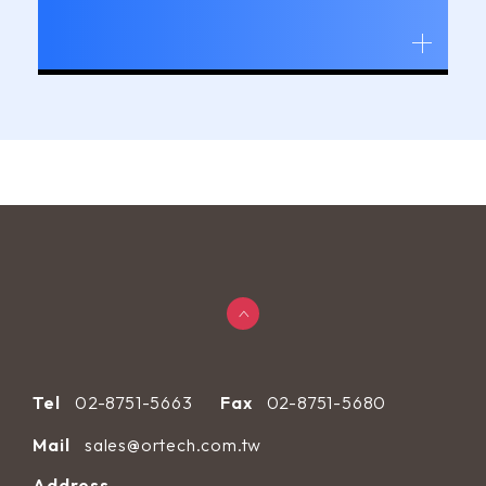
的損害更是巨大。
Tel
02-8751-5663
Fax
02-8751-5680
Mail
sales@ortech.com.tw
Address