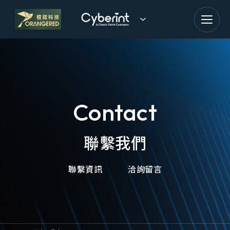
goldennet
N-Partner
TeamT5 杜浦數位安全
Contact
QSAN 廣盛科技
OPSWAT
聯繫我們
MENLO SECURITY
聯繫資訊
洽詢留言
SSH Communications
Security