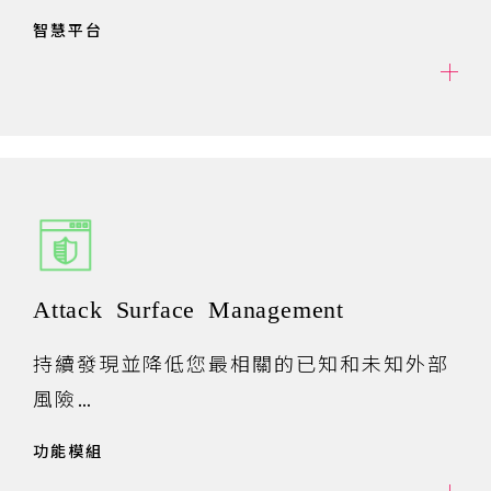
風險。
智慧平台
透過一個全面的解決方案，保護您的組織免
受各種外部網路風險的侵害。
Attack Surface Management
持續發現並降低您最相關的已知和未知外部
風險
透過 Cyberint 的攻擊面管理，您可以獲得
功能模組
對真實攻擊面的可見性 -