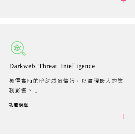
包括您知道的數位資產、您不知道的資產以
及惡意或不受控制的資產。
Darkweb Threat Intelligence
獲得實時的暗網威脅情報，以實現最大的業
務影響。
從不斷增長的來源列表中獲得威脅的洞察，
功能模組
例如開放、深層和暗網、
聊天室、社交媒體等，以便更快速、更明智
地做出決策。