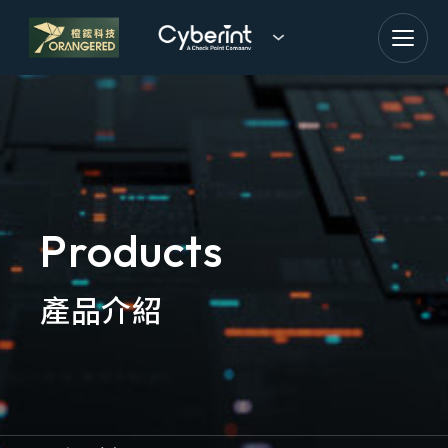
goldennet
N-Partner
TeamT5 杜浦數位安全
QSAN 廣盛科技
Products
OPSWAT
產品介紹
MENLO SECURITY
SSH Communications
Security