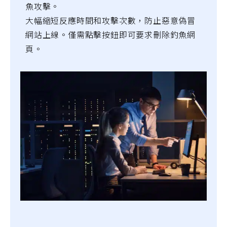
魚攻擊。
大幅縮短反應時間和攻擊次數，防止惡意偽冒
網站上線。僅需點擊按鈕即可要求刪除釣魚網
頁。