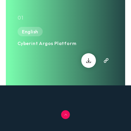
detection instances)
01
開放網路、深層網路與暗網
資源收集與搜尋引擎 (Open;
English
deep and darkweb
Cyberint Argos Platform
sources collection &
search engine)
資料外洩與詐騙檢測 (Data
leakage & Fraud
detection)
全球威脅情報知識庫
(Global Threat
Intelligence
Knowledgebase)