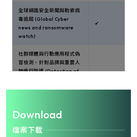
全球網路安全新聞與勒索病
毒追蹤 (Global Cyber
✔︎
news and ransomware
watch)
社群媒體與行動應用程式偽
冒檢測，針對品牌與重要人
物進行防護 (Detection of
Social Media and mobile
app Impersonation for
brand and VIPs)
Download
釣魚網站偵測，檢測網站偽
冒與欺詐行為 (Phishing
檔案下載
beacons for site cloning