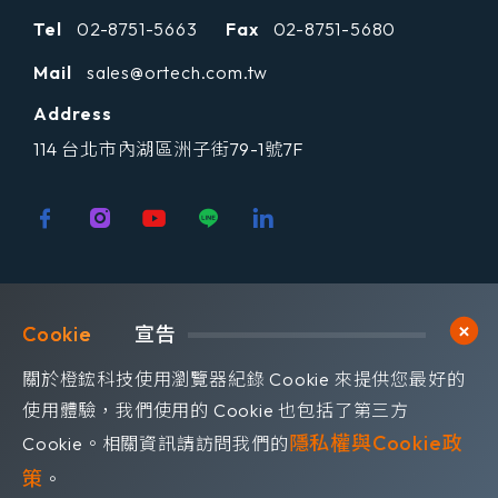
Tel
02-8751-5663
Fax
02-8751-5680
供應鏈情報 - 預設監控的供
Mail
sales@ortech.com.tw
應商數量 (Supply chain
Address
intelligence- Number of
out of the box monitored
114 台北市內湖區洲子街79-1號7F
vendors)
託管服務 - 專屬 CTI 專家，
負責持續的複雜威脅告警分
歡迎訂閱我們 獲取最新的技術資訊
析 (Managed service -
Cookie	
宣告
Dedicated CTI Expert for
Subscribe
訂閱橙鋐電子報
on-going Intelligence
關於橙鋐科技使用瀏覽器紀錄 Cookie 來提供您最好的
triaging of complex
使用體驗，我們使用的 Cookie 也包括了第三方
threats alerting)
隱私權與Cookie政
Cookie。相關資訊請訪問我們的
策
。
託管服務 - 由 CTI 專家主動