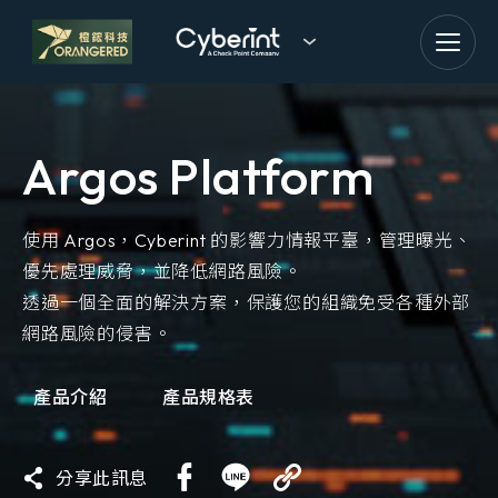
goldennet
N-Partner
Argos Platform
TeamT5 杜浦數位安全
QSAN 廣盛科技
使用 Argos，Cyberint 的影響力情報平臺，管理曝光、
優先處理威脅，並降低網路風險。
OPSWAT
透過一個全面的解決方案，保護您的組織免受各種外部
網路風險的侵害。
MENLO SECURITY
產品介紹
產品規格表
SSH Communications
Security
分享此訊息