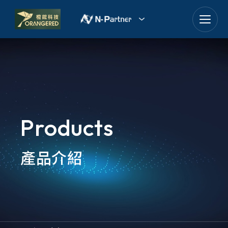
goldennet
N-Partner
TeamT5 杜浦數位安全
QSAN 廣盛科技
Products
OPSWAT
產品介紹
MENLO SECURITY
SSH Communications
Security