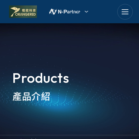
goldennet
N-Partner
TeamT5 杜浦數位安全
QSAN 廣盛科技
Products
OPSWAT
產品介紹
MENLO SECURITY
SSH Communications
Security