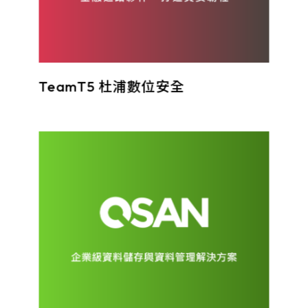
TeamT5 杜浦數位安全
QSAN 廣盛科技是 IT 產業的先驅領導者，致力於資料儲存和保護，提供簡單、安全和可靠的企業級資料儲存方案。擁有超過 20 年的專業經驗，我們持續創新，優化儲存管理，提升各種規模企業的競爭力。