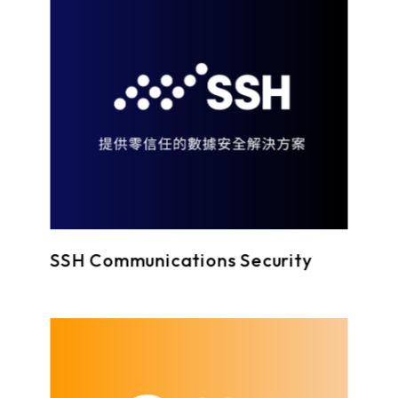
SSH Communications Security
曜祥網技(e-SOFT)專注深耕於各大產業(金融、製造、政府、零售…)指標性客戶認同的企業網路資訊整合平台，從IP管理為基礎，逐步強化您的企業網路體質安全。