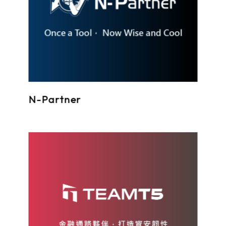
N-Partner
威脅情資是資安防禦的基石，為企業提供行動取向的在地情資，協助企業預見攻擊，提前部署防禦策略，降低損失風險。