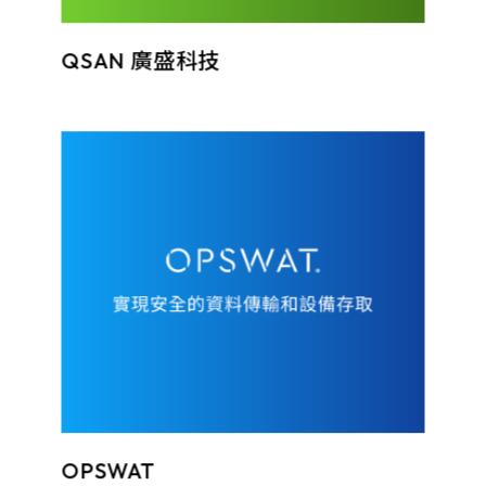
QSAN 廣盛科技
OPSWAT™相信每份文件和每個設備都可能構成威脅，致力於保護關鍵基礎設施，實現安全的資料傳輸和設備存取，進而讓生產系統的資安風險降到最低。
OPSWAT