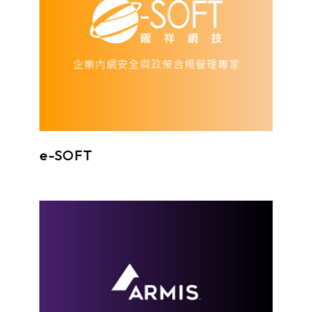
e-SOFT
全球第一個非侵入式的（agentless）設備資安管理平台，可因應未控管和物聯網設備的新威脅。Armis 會查找線上及離線的設備，持續分析端點行為以辨識風險和攻擊，並透過識別、隔離可疑或惡意設備，保護關鍵機敏資訊和系統。