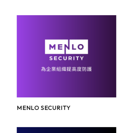
Menlo 致力於消除來自網路、文件和電子郵件的惡意軟體威脅，為企業組織提供防護，使其不受網路攻擊威脅。
MENLO SECURITY
SSH提供數據安全、傳輸和儲存方面的防禦性網路安全解決方案及相關服務。以零信任原則為基礎,堅持「永不信任,必先驗證」的安全理念。