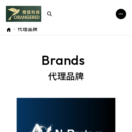
橙
鋐
代理品牌
科
技
Brands
代理品牌
新夥伴科技股份有限公司(N-Partner Technologies Co., Ltd.)成立於2010年，總部位於台灣台中市，專長於高效能大數據(Big Data)蒐集、儲存與整合分析領域，以及AI科技的搭載運用；進而開創新世代的「網管+資安」的高效率維運應用服務。