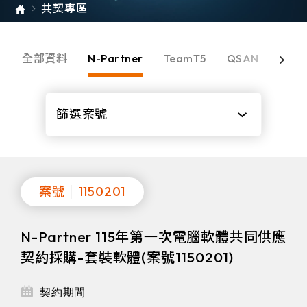
共契專區
全部資料
N-Partner
TeamT5
QSAN
OPS
篩選案號
全部
1150201
案號
1150201
N-Partner 115年第一次電腦軟體共同供應
契約採購-套裝軟體(案號1150201)
契約期間