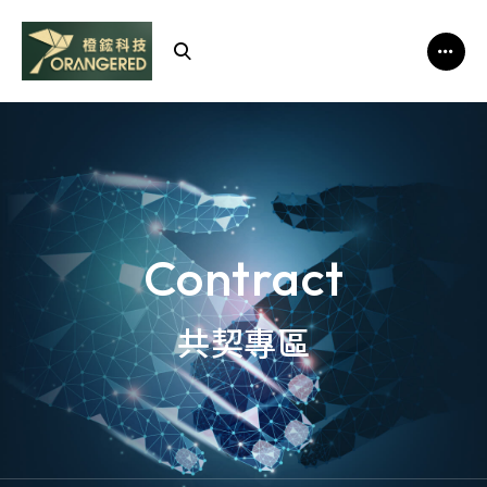
橙
鋐
科
技
Contract
共契專區