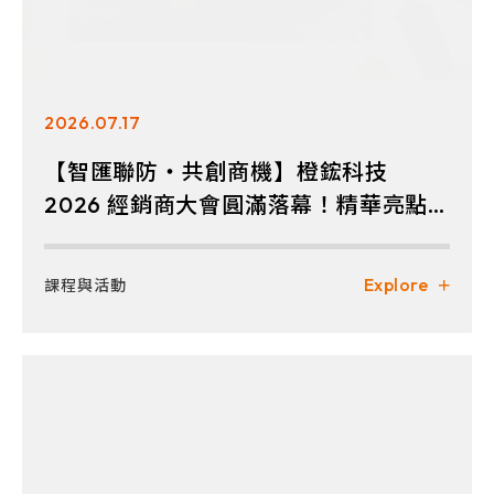
2026.07.17
【智匯聯防・共創商機】橙鋐科技
2026 經銷商大會圓滿落幕！精華亮點
全解析
Explore
課程與活動