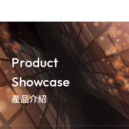
goldennet
N-Partner
TeamT5 杜浦數位安全
Product
QSAN 廣盛科技
Showcase
OPSWAT
MENLO SECURITY
產品介紹
SSH Communications
Security