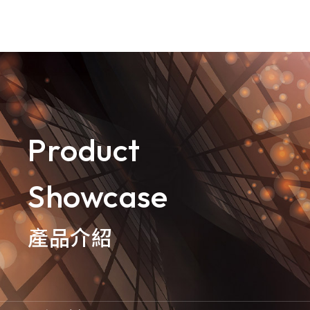
goldennet
N-Partner
TeamT5 杜浦數位安全
Product
QSAN 廣盛科技
Showcase
OPSWAT
MENLO SECURITY
產品介紹
SSH Communications
Security