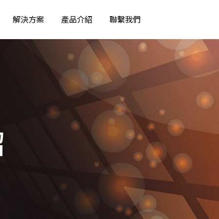
解決方案
產品介紹
聯繫我們
產管理系統
理系統
點系統
紹
域組態盤點系統
B檢核系統
系統