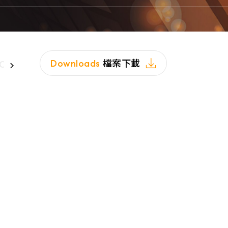
Downloads
檔案下載
CB/FCB檢核系統
零信任管理系統