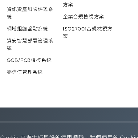
方案
資訊資產風險評鑑系
統
企業合規檢視方案
網域組態盤點系統
ISO27001合規檢視方
案
資安智慧部署管理系
統
GCB/FCB檢核系統
零信任管理系統
ved. Design by
WDD
.
隱私權政策
okie 來提供您最好的使用體驗，我們使用的 Cookie