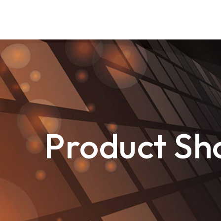
goldennet
N-Partner
TeamT5 杜浦數位安全
Product
QSAN 廣盛科技
Showcase
Product S
OPSWAT
產品介紹
MENLO SECURITY
了解品牌提供的產品內
SSH Communications Security
容，若您有服務需求歡
迎與我們聯繫！
e-SOFT