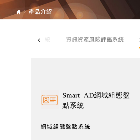
檔案下載
產品介紹
ARMIS
單元總覽
位身分資產管理系統
資訊資產風險評鑑系統
Smart AD網域組態盤
點系統
網域組態盤點系統