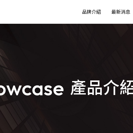
品牌介紹
最新消息
IP資源管理系統
數位身分資
Dr.IP IP資源管理系統
數位身份資產管
資訊資產風險評鑑系統
網域組態盤
howcase
產品介
資訊資產風險評鑑系統
Smart AD網
資安智慧部署管理系統
GCB/FC
NAC++ 資安智慧部署管理系統
GCB/FCB檢核
零信任管理系統
ZTA零信任管理系統