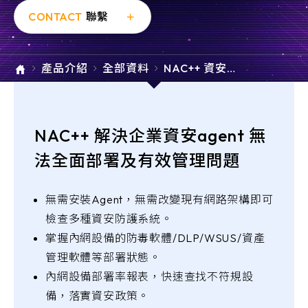
e-SOFT
CONTACT
聯繫
ARMIS
產品介紹
全部資料
NAC++ 資安智
慧部署管理系
統
NAC++ 解決企業資安agent 無
法全面部署及有效管理問題
無需安裝Agent，無需改變現有網路架構即可
檢查多種資安防護系統。
掌握內網設備的防毒軟體/DLP/WSUS/資產
管理軟體等部署狀態。
內網設備部署率報表，快速查找不符規設
備，落實資安政策。