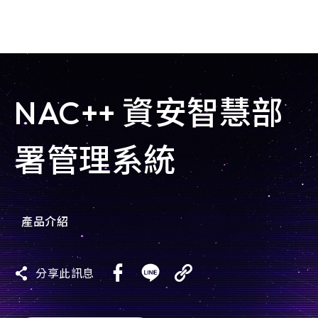
goldennet
N-Partner
NAC++ 資安智慧部
TeamT5 杜浦數位安全
署管理系統
QSAN 廣盛科技
OPSWAT
產品介紹
MENLO SECURITY
SSH Communications
分享此訊息
Security