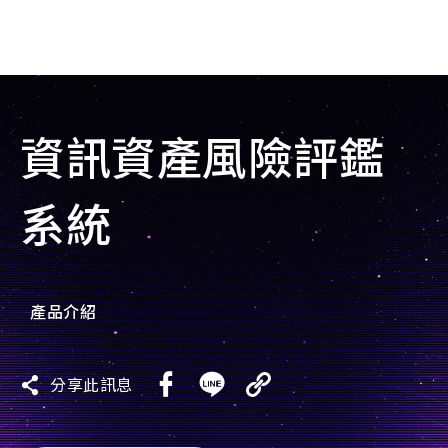
goldennet
N-Partner
資訊資產風險評鑑
TeamT5 杜浦數位安全
系統
QSAN 廣盛科技
OPSWAT
產品介紹
MENLO SECURITY
SSH Communications
分享此訊息
Security