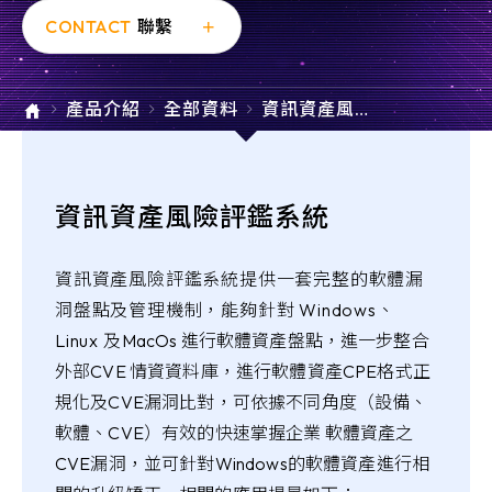
e-SOFT
CONTACT
聯繫
ARMIS
產品介紹
全部資料
資訊資產風險
評鑑系統
資訊資產風險評鑑系統
資訊資產風險評鑑系統提供一套完整的軟體漏
洞盤點及管理機制，能夠針對 Windows、
Linux 及
MacOs 進行軟體資產盤點，進一步整合
外部CVE 情資資料庫，進行軟體資產CPE格式正
規化及CVE漏洞比對，可依據不同角度（設備、
軟體、CVE）有效的快速掌握企業 軟體資產之
CVE漏洞，並可針對
Windows的軟體資產進行相