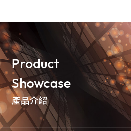
goldennet
N-Partner
TeamT5 杜浦數位安全
Product
QSAN 廣盛科技
Showcase
OPSWAT
MENLO SECURITY
產品介紹
SSH Communications
Security