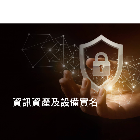
goldennet
N-Partner
TeamT5 杜浦數位安全
QSAN 廣盛科技
OPSWAT
資訊資產及設備實名
MENLO SECURITY
SSH Communications
Security