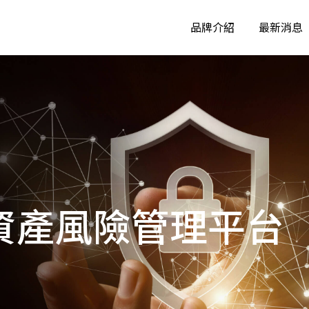
品牌介紹
最新消息
IP資源管理系統
數位身分資
Dr.IP IP資源管理系統
數位身份資產管
資訊資產風險評鑑系統
網域組態盤
資訊資產風險評鑑系統
Smart AD網
資安智慧部署管理系統
GCB/FC
訊資產風險管理平台
NAC++ 資安智慧部署管理系統
GCB/FCB檢核
零信任管理系統
ZTA零信任管理系統