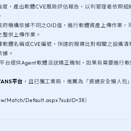
不同角度，產出軟體CVE風險評估報告，以利管理者依照
。
政府機構依據不同之OID值，進行軟體資產上傳作業，
之整併上傳作業。
據軟體名稱或CVE編號，快速的搜尋比對相關之設備清
依據。
VANS平台提供Agent軟體派送矯正機制，如果有需要
VANS平台
，且已獲工業局，推薦為「資通安全懶人包」
/Match/Default.aspx?subID=38）