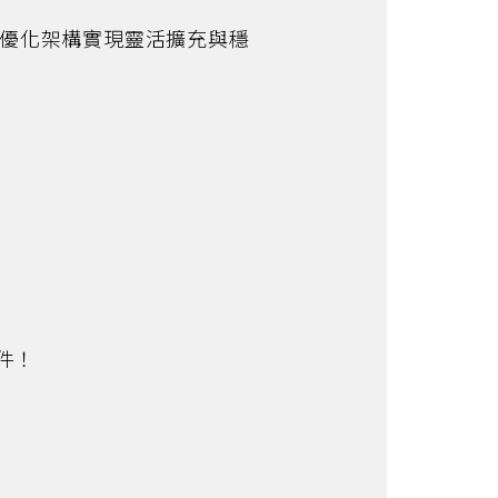
何透過優化架構實現靈活擴充與穩
乙件！