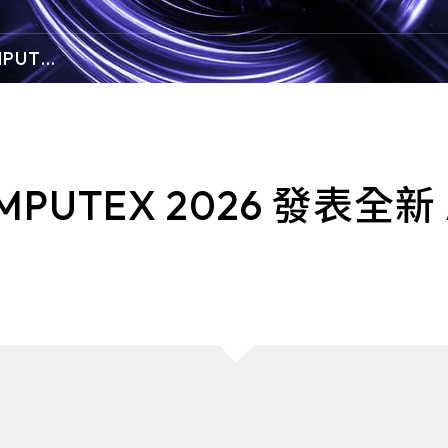
郵件的惡意軟體威脅，為企業組織提供防
力。
SSH提供數據
護，使其不受網路攻擊威脅。
禦性網路安全解
MPUTEX
I-Rea
e-SOFT
ARMIS
信任原則為基礎
證」的安全理念
曜祥網技(e-SOFT)專注深耕於各大產業
全球第一個非侵入式
(金融、製造、政府、零售…)指標性客戶
備資安管理平台
MPUTEX 2026 發表全新 
認同的企業網路資訊整合平台，從IP管理
設備的新威脅。A
為基礎，逐步強化您的企業網路體質安
的設備，持續分
全。
攻擊，並透過識
備，保護關鍵機