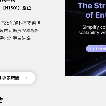
覽館一館
 【N1301】攤位
署的高效能資料基礎架構
境的可擴展架構設計
需求的專業建議
N 專家時間
告