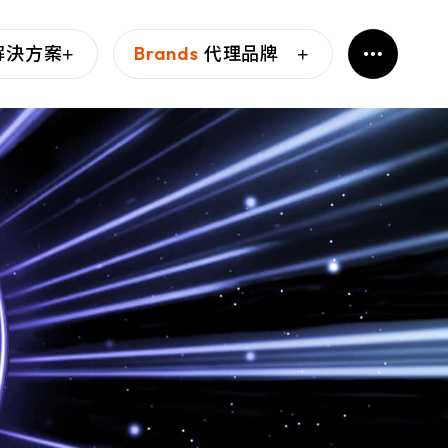
解決方案
Brands
代理品牌
 杜浦數位安全
防禦的基石，為企業提供
情資，協助企業預見攻
禦策略，降低損失風險。
相信每份文件和每個設備都可
力於保護關鍵基礎設施，
nications
傳輸和設備存取，進而讓
風險降到最低。