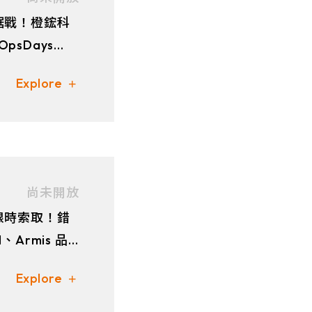
鋸戰！橙鋐科
OpsDays
Explore
尚未開放
限時索取！錯
Armis 品
抓重點
Explore