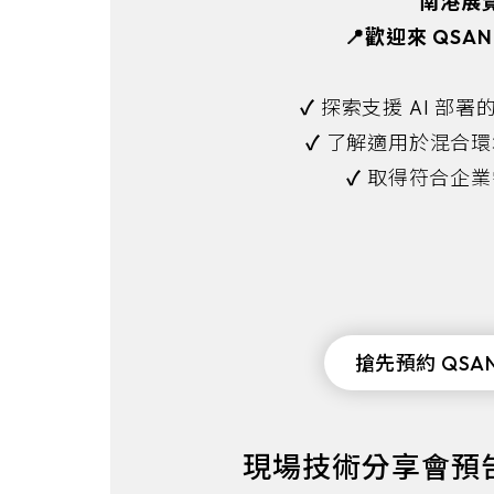
南港展
📍歡迎來 QSAN
✓
探索支援 AI 部
✓
了解適用於混合環
✓
取得符合企業
搶先預約 QSA
現場技術分享會預