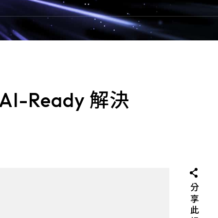
安全、傳輸和儲存方面的防
決方案及相關服務。以零
,堅持「永不信任,必先驗
。
的（agentless）設
，可因應未控管和物聯網
AI-Ready 解決
rmis 會查找線上及離線
析端點行為以辨識風險和
別、隔離可疑或惡意設
敏資訊和系統。
分享此訊息