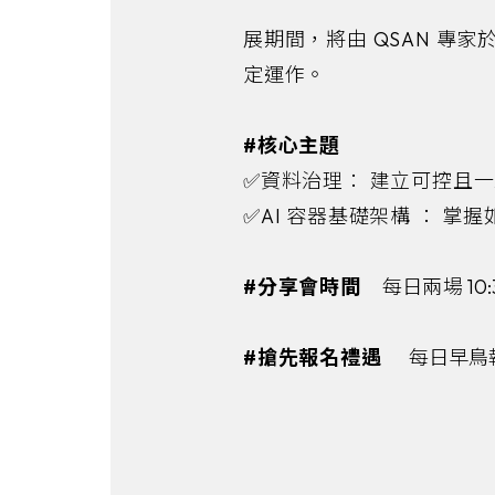
展期間，將由 QSAN 專家
定運作。
#核心主題
✅資料治理： 建立可控且
✅AI 容器基礎架構 ： 掌
#分享會時間
每日兩場 10:30 
#搶先報名禮遇
每日早鳥報