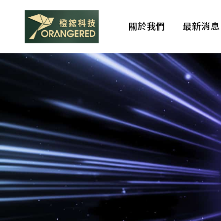
關於我們
最新消息
QSAN
參
展
COMPUTEX
2026
發
表
Brands
全
新
AI-
代理品牌
Ready
解
決
方
案
查看我們目前的代理品
牌。