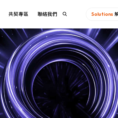
共契專區
聯絡我們
Solutions
N-Partner
TeamT5
新夥伴科技股份有限公司(N-Partner
威脅情資是資安
Technologies Co., Ltd.)成立於2010年，
行動取向的在地
QSAN 廣盛科技
OPSWAT
總部位於台灣台中市，專長於高效能大數
擊，提前部署防
據(Big Data)蒐集、儲存與整合分析領
QSAN 廣盛科技是 IT 產業的先驅領導
OPSWAT™
域，以及AI科技的搭載運用；進而開創新
者，致力於資料儲存和保護，提供簡單、
能構成威脅，致
世代的「網管+資安」的高效率維運應用
MENLO SECURITY
SSH Commu
安全和可靠的企業級資料儲存方案。擁有
實現安全的資料
服務。
超過 20 年的專業經驗，我們持續創新，
生產系統的資安
Security
Menlo 致力於消除來自網路、文件和電子
優化儲存管理，提升各種規模企業的競爭