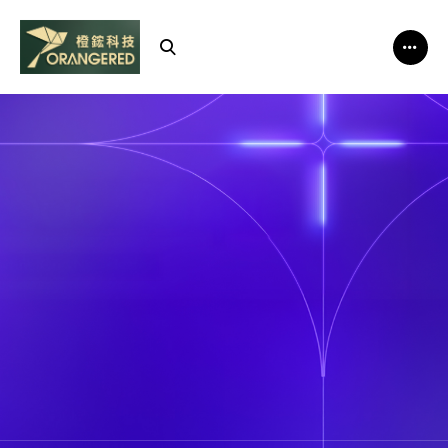
橙
鋐
科
技