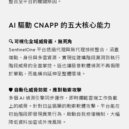
整合至平台的關鍵原因。
AI 驅動 CNAPP 的五大核心能力
🔍 可視化全域威脅面，無死角
SentinelOne 平台透過代理與無代理技術整合，涵蓋
端點、身份與多雲資源，實現從建構階段漏洞到執行
階段威脅的全面掌控。這也讓惡意軟體偵測不再侷限
於單點，而能橫向延伸至整體環境。
🛡️ 自動化威脅防禦，應對勒索攻擊
多個 AI 偵測引擎同步運作，即時攔截雲端工作負載
上的威脅。針對日益猖獗的勒索軟體攻擊，平台能在
初始階段即發現異常行為，啟動自我修復機制，大幅
降低資料加密或外洩風險。