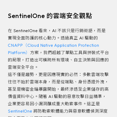
SentinelOne 的雲端安全觀點
在 SentinelOne 看來，AI 不該只是行銷術語，而是
實現全面防護的核心動力。透過真正 AI 驅動的
CNAPP（Cloud Native Application Protection
Platform）
方案，我們超越了單點工具與拼裝式平台
的局限，打造出可橫跨所有環境、自主決策與回應的
雲端安全平台。
這不僅是趨勢，更是因應現實的必然：多數雲端攻擊
往往不始於雲端本身，而是從端點、身份憑證外洩，
甚至是機密金鑰暴露開始，最終滲透至企業儲存的高
價值資料中心。隨著 AI 驅動的惡意攻擊日益精準，
企業更容易因小漏洞釀成重大勒索事件。這正是
SentinelOne
將防勒索軟體能力與惡意軟體偵測深度