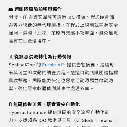
👥 跨團隊風險前移與協作
開發、IT 與資安團隊可透過 IaC 模板、程式碼倉儲
與容器映像的無代理掃描，在程式上線前就掌握安全
漏洞。這種「左移」策略有效縮小攻擊面，避免風險
落實在生產環境中。
📊 從訊息洪流轉化為行動情報
SentinelOne 的
Purple AI™
提供告警摘要、建議對
策與可立即啟動的調查流程。透過自動判讀關鍵指標
與攻擊鏈，團隊能更快定位惡意活動源頭並啟動防
禦，強化惡意軟體偵測與事件處理效率。
🔃 無碼修復流程，落實資安自動化
Hyperautomation 提供無碼的安全流程自動化能
力，支援超過 100 種常見工具（如 Slack、Teams、