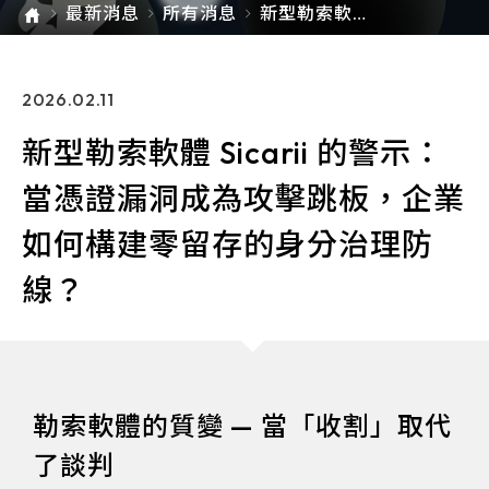
如
最新消息
所有消息
新型勒索軟體
何
Sicarii 的警
構
示：當憑證漏
建
零
洞成為攻擊跳
留
板，企業如何
2026.02.11
存
構建零留存的
的
身分治理防
身
新型勒索軟體 Sicarii 的警示：
線？
分
治
當憑證漏洞成為攻擊跳板，企業
理
防
線？
如何構建零留存的身分治理防
線？
勒索軟體的質變 — 當「收割」取代
了談判