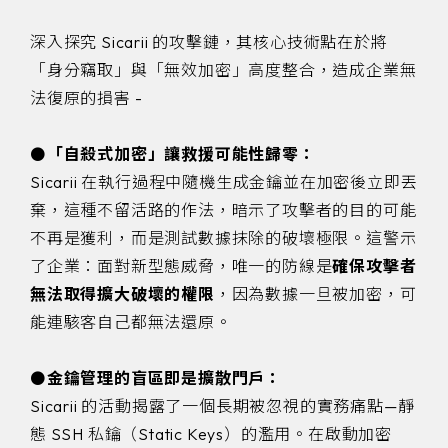
深入探究 Sicarii 的攻擊鏈，其核心技術點在於將
「身分竊取」與「無效加密」高度整合，造成企業無
法復原的損害 -
⚫
「自殺式加密」讓救援可能性歸零：
Sicarii 在執行過程中隨機生成金鑰並在加密後立即丟
棄，這種不留活路的作法，暗示了攻擊者的目的可能
不再是獲利，而是測試數據抹除的破壞極限。這警示
了企業：面對新型態威脅，唯一的防線是
確保攻擊者
無法取得擴大破壞的權限
，因為數據一旦被加密，可
能連駭客自己都無法還原。
⚫
金鑰管理的盲區即是擴散門戶：
Sicarii 的活動揭露了一個長期被忽視的實務痛點—靜
態 SSH 私鑰（Static Keys）的濫用。在啟動加密