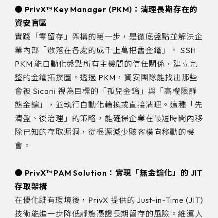
⚫ PrivX™ Key Manager (PKM)：清理長期存在的
資安盲區
實踐「零留存」架構的第一步，是徹底盤點並解決企
業內部「散落在各處的成千上萬把舊金鑰」。 SSH
PKM 能自動化盤點所有主機間的信任關係，建立完
整的金鑰拓撲圖。透過 PKM，資安團隊能找出那些
會被 Sicarii 視為目標的「孤兒金鑰」與「高權限靜
態金鑰」，並執行自動化輪換或直接清理。這種「先
清盤、後治理」的策略，能確保企業在最短時間內移
除已知的存取漏洞，從根源減少駭客橫向移動的機
會。
⚫ PrivX™ PAM Solution：實現「無金鑰化」的 JIT
存取架構
在優化既有環境後，PrivX 提供的 Just-in-Time (JIT)
技術能進一步降低靜態憑證長期留存的風險。維運人