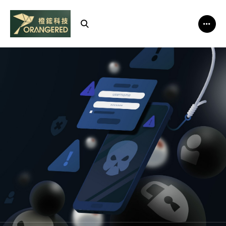
新
型
勒
索
軟
體
Sicarii
的
警
示：
當
憑
證
漏
洞
成
為
攻
擊
跳
板，
企
業