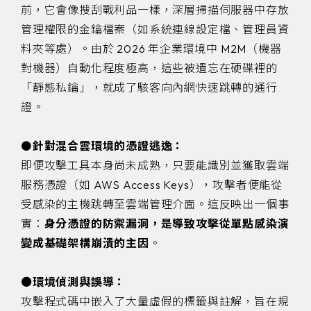
前，它會像搜刮戰利品一樣，深層掃描伺服器中存放
管理權限的金鑰檔案（如系統連線設定檔、管理員資
料夾等處）。由於 2026 年企業環境中 M2M（機器
對機器）自動化程度極高，這些被遺忘在硬碟裡的
「靜態私鑰」，就成了駭客向內網快速跳轉的通行
證。
⚫
針對混合雲環境的憑證逃逸：
即便攻擊工具本身尚未成熟，只要能識別並獲取雲端
服務憑證（如 AWS Access Keys），攻擊者便能從
受感染的主機跳轉至雲端管理介面。這反映出一個事
實：
身分憑證的防禦漏洞，是導致攻擊從單點感染演
變成基礎架構崩潰的主因
。
⚫環境偵測與誤導：
攻擊程式碼中嵌入了大量虛假的標籤與註解，旨在規