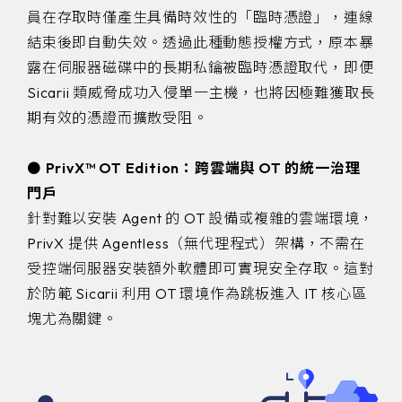
員在存取時僅產生具備時效性的「臨時憑證」，連線
結束後即自動失效。透過此種動態授權方式，原本暴
露在伺服器磁碟中的長期私鑰被臨時憑證取代，即便
Sicarii 類威脅成功入侵單一主機，也將因極難獲取長
期有效的憑證而擴散受阻。
⚫
PrivX™ OT Edition：跨雲端與 OT 的統一治理
門戶
針對難以安裝 Agent 的 OT 設備或複雜的雲端環境，
PrivX 提供 Agentless（無代理程式）架構，不需在
受控端伺服器安裝額外軟體即可實現安全存取。這對
於防範 Sicarii 利用 OT 環境作為跳板進入 IT 核心區
塊尤為關鍵。