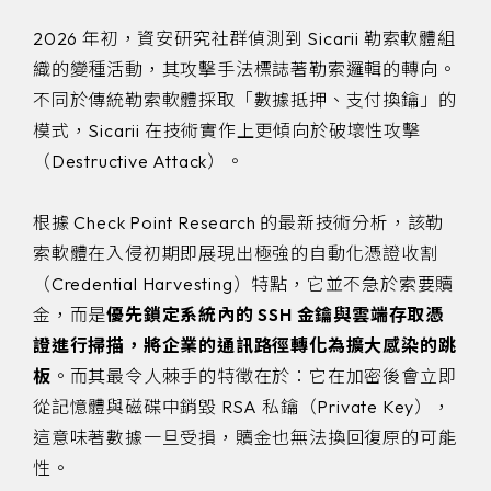
2026 年初，資安研究社群偵測到 Sicarii 勒索軟體組
織的變種活動，其攻擊手法標誌著勒索邏輯的轉向。
不同於傳統勒索軟體採取「數據抵押、支付換鑰」的
模式，Sicarii 在技術實作上更傾向於破壞性攻擊
（Destructive Attack）。
根據 Check Point Research 的最新技術分析，該勒
索軟體在入侵初期即展現出極強的自動化憑證收割
（Credential Harvesting）特點，它並不急於索要贖
金，而是
優先鎖定系統內的 SSH 金鑰與雲端存取憑
證進行掃描，將企業的通訊路徑轉化為擴大感染的跳
板
。而其最令人棘手的特徵在於：它在加密後會立即
從記憶體與磁碟中銷毀 RSA 私鑰（Private Key），
這意味著數據一旦受損，贖金也無法換回復原的可能
性。