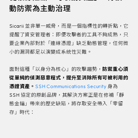
動防禦為主動治理
Sicarii 並非單一威脅，而是一個指標性的轉折點，它
提醒了資安管理者：即便攻擊者的工具不夠成熟，只
要企業內部對於「連線憑證」缺乏動態管理，任何微
小的漏洞都足以演變成系統性災難。
面對這種「以身分為核心」的攻擊趨勢，
防禦重心須
從單純的偵測惡意程式，提升至消除所有可被利用的
憑證資產。
SSH Communications Security
身為
SSH 協定的原創品牌，其解決方案正是在修補「靜
態金鑰」帶來的歷史缺陷，將存取安全帶入「零留
存」時代：