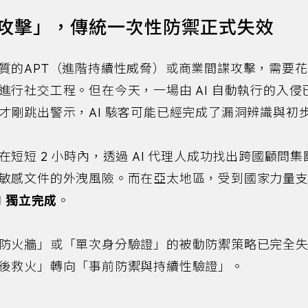
級攻擊」，傳統一次性防禦正式失效
質的APT（進階持續性威脅）或商業間諜攻擊，需要
進行社交工程。但在今天，一場由 AI 自動執行的入
才剛跳出警示，AI 駭客可能已經完成了漏洞辨識與初
短短 2 小時內，透過 AI 代理人成功找出跨國顧問集團
敏感文件的外洩風險。而在亞太地區，受到國家力量
I 獨立完成
。
防火牆」或「單次身分驗證」的被動防禦策略已完全
後救火」轉向「事前防禦與持續性驗證」。