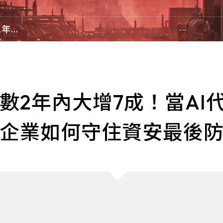
郵件的惡意軟體威脅，為企業組織提供防
力。
SSH提供數據
護，使其不受網路攻擊威脅。
禦性網路安全解
2年內
理人化
e-SOFT
ARMIS
信任原則為基礎
客，
證」的安全理念
最後
曜祥網技(e-SOFT)專注深耕於各大產業
全球第一個非侵入式
(金融、製造、政府、零售…)指標性客戶
備資安管理平台
數2年內大增7成！當AI
認同的企業網路資訊整合平台，從IP管理
設備的新威脅。A
為基礎，逐步強化您的企業網路體質安
的設備，持續分
全。
攻擊，並透過識
企業如何守住資安最後
備，保護關鍵機