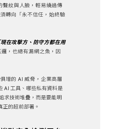
真的聲紋與人臉，輕易繞過傳
必須轉向「永不信任，始終驗
：「現在攻擊方、防守方都在用
巡邏，也總有漏網之魚，因
增的 AI 威脅，企業高層
 AI 工具、哪些私有資料是
追求技術堆疊，而是要能明
真正的超前部署。