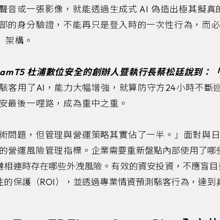
聲音或一張影像，就能透過生成式 AI 偽造出極其擬
部的身分驗證，不能再只是登入時的一次性行為，而
t）架構。
TeamT5 杜浦數位安全的創辦人暨執行長蔡松廷說到
駭客用了AI，能力大幅增強，就算防守方24小時不斷
安最後一哩路，成為重中之重。
術問題，但管理與營運策略其實佔了一半。」面對與日俱
的營運風險管理指標。
企業需要重新盤點內部使用了哪些
鏈相連時存在哪些外洩風險。有效的資安投資，不應盲目
性的保護（ROI），並透過專業情資預測駭客行為，達到