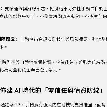
式：
支援連線與離線部署，檢測結果可彈性手動或自動
身碟等媒體中執行，不影響端點既有狀態、不產生任
7 國際標準：
自動產出合規檢測報告與風險摘要，強化整
求。
Plus 的全時監控與自動化威脅狩獵，企業能建立起強大的端
化為可量化的企業營運競爭力。
業佈建 AI 時代的「零信任與情資防線」
的金融通路夥伴*，我們擁有強大的在地技術支援能量。面對 