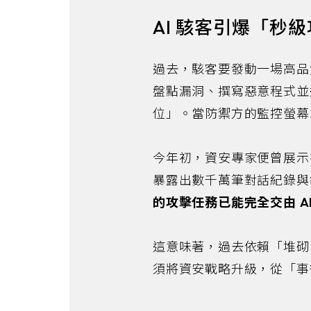
AI 駭客引爆「秒
過去，駭客要發動一場高品
盤點漏洞、撰寫惡意程式並
位」。當防禦方的監控螢幕
今年初，資安專家便曾展示在
暴露出數千萬筆對話紀錄與
的攻擊任務已能完全交由 A
這意味著，過去依賴「堆砌
須將資安戰略升級，從「事