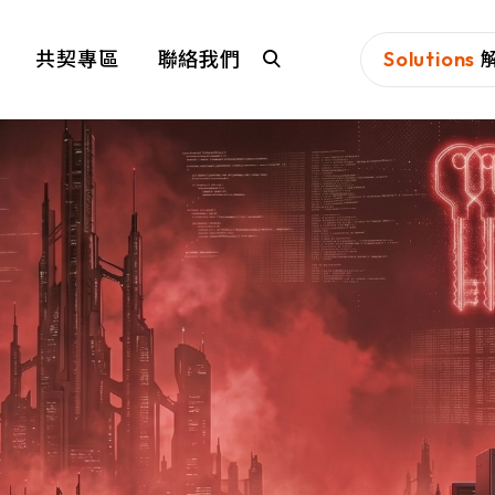
共契專區
聯絡我們
Solutions
N-Partner
TeamT5
新夥伴科技股份有限公司(N-Partner
威脅情資是資安
Technologies Co., Ltd.)成立於2010年，
行動取向的在地
QSAN 廣盛科技
OPSWAT
總部位於台灣台中市，專長於高效能大數
擊，提前部署防
據(Big Data)蒐集、儲存與整合分析領
QSAN 廣盛科技是 IT 產業的先驅領導
OPSWAT™
域，以及AI科技的搭載運用；進而開創新
者，致力於資料儲存和保護，提供簡單、
能構成威脅，致
世代的「網管+資安」的高效率維運應用
MENLO SECURITY
SSH Commu
安全和可靠的企業級資料儲存方案。擁有
實現安全的資料
服務。
超過 20 年的專業經驗，我們持續創新，
生產系統的資安
Security
Menlo 致力於消除來自網路、文件和電子
優化儲存管理，提升各種規模企業的競爭