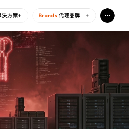
解決方案
Brands
代理品牌
 杜浦數位安全
防禦的基石，為企業提供
情資，協助企業預見攻
禦策略，降低損失風險。
相信每份文件和每個設備都可
力於保護關鍵基礎設施，
nications
傳輸和設備存取，進而讓
風險降到最低。