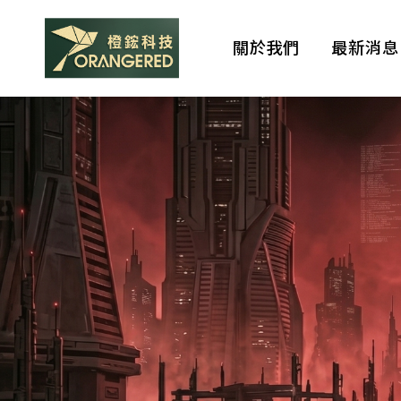
關於我們
最新消息
全
球
駭
客
攻
擊
件
Brands
數
2
年
代理品牌
內
大
增
7
成！
查看我們目前的代理品
當
AI
牌。
代
理
人
化
身