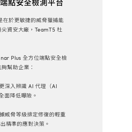
 全方位端點安全檢測平台
而是在於更敏捷的威脅獵捕能
資安大廠，TeamT5 杜
ar Plus 全方位端點安全檢
能夠幫助企業：
入辨識 AI 代理（AI
，全面降低曝險。
，依據威脅等級排定修復的輕重
做出精準的應對決策。