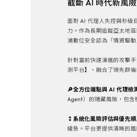
截斷 AI 時代新風險：
面對 AI 代理人失控與
力。作為長期追蹤亞太地區駭
浦數位安全認為「情資驅動
針對當前快速演進的攻擊手法與 
測平台】，融合了領先群倫
🔎全方位端點與 AI 代理檢
Agent）的隱藏風險，
↕️系統化風險評估與優先
緩急。平台更提供清晰的風