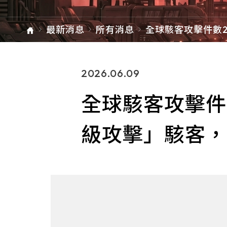
「秒
級
攻
擊」
最新消息
所有消息
全球駭客攻擊件數
駭
大增7成！當AI代
客，
身「秒級攻擊」駭
企
業
企業如何守住資安
單元總覽
如
防線？
2026.06.09
何
守
住
全球駭客攻擊件
資
安
最
後
級攻擊」駭客，
防
線？