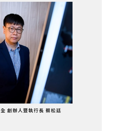
位安全 創辦人暨執行長 蔡松廷