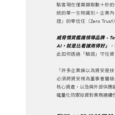
駭客現在僅需擷取數十秒的
統的單一生物識別。企業內
證」的零信任（Zero Trus
威脅情資鑑識領導品牌 - 
AI，就是比看誰用得好」
，
此如何透過「驗證」守住資
「許多企業誤以為資安是技
必須將資安視為董事會層級
核心資產，以及與外部供應
確量化防禦投資對業務連續