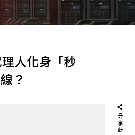
安全、傳輸和儲存方面的防
決方案及相關服務。以零
,堅持「永不信任,必先驗
。
的（agentless）設
，可因應未控管和物聯網
代理人化身「秒
rmis 會查找線上及離線
析端點行為以辨識風險和
別、隔離可疑或惡意設
防線？
敏資訊和系統。
分享此訊息