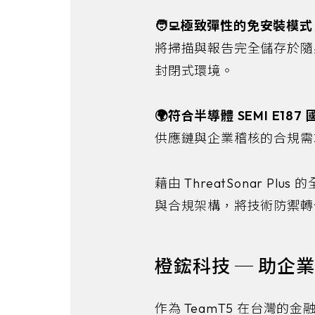
🧑‍💻極致彈性的免安裝模
將掃描與報告完全儲存於隨
封閉式環境。
🌍符合半導體 SEMI E18
供應鏈與企業稽核的合規需
藉由 ThreatSonar 
與合規架構，將技術防禦轉
橙鋐科技 ─ 助企
作為 TeamT5 在台灣