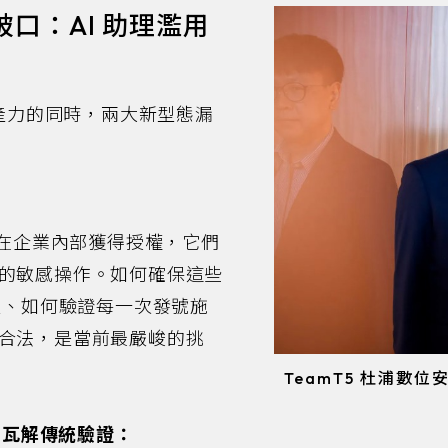
口：AI 助理濫用
生產力的同時，兩大新型態漏
I 助理在企業內部獲得授權，它們
的敏感操作。如何確保這些
控、如何驗證每一次發號施
合法，是當前最嚴峻的挑
TeamT5 杜浦數
e）瓦解傳統驗證：