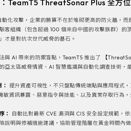
TeamT5 ThreatSonar Plus
秒級自動化攻擊，企業的勝算不在於堆砌更高的防火牆，
客組織（包含超過 100 個來自中國的攻擊族群）的頂尖
」才是對抗次世代威脅的基石。
AI 帶來的防禦盲點，TeamT5 推出了 【ThreatSon
的亞太區威脅情資、AI 智慧鑑識與自動化調查技術，
測：
提升資產可視性，不只盤點傳統端點與應用程式，更深
包含機敏資訊暴露、惡意指令與技能、以及異常存取行為
順序：
自動比對最新 CVE 漏洞與 CIS 安全設定規範
險說明與修補措施建議，協助管理階層在黃金時間內