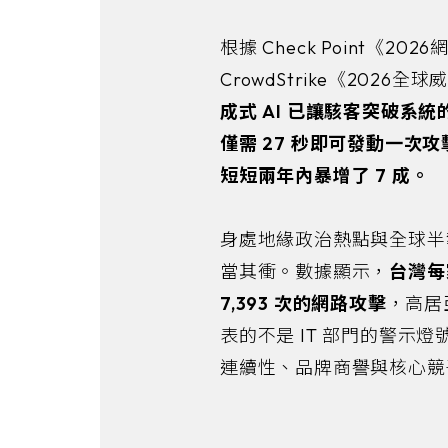
根據 Check Point《20
CrowdStrike《202
成式 AI 已讓駭客突破系統
僅需 27 秒即可發動一次
短短兩年內暴增了 7 成。
身處地緣政治熱點與全球半
當其衝。數據顯示，
台灣每
7,393 次的網路攻擊
，高居
表的不是 IT 部門的警示
連續性、品牌商譽與核心競