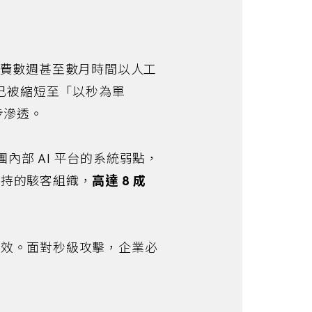
花費數週甚至數月時間以人工
侵已被縮短至「以秒為單
步滲透。
內部 AI 平台的系統弱點，
支持的駭客組織，
高達 8 成
失效。面對秒級攻擊，企業必