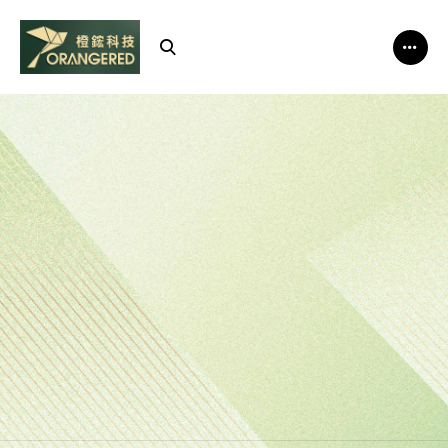
橙
鋐
科
技
祝
您
端
午
安
康
•
佳
節
愉
快
Happy
Dragon
Boat
Festival