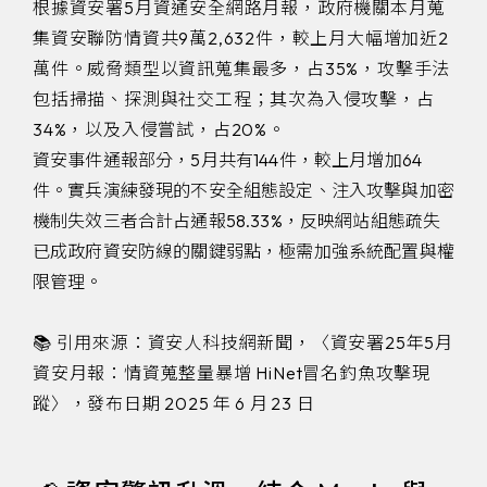
根據資安署5月資通安全網路月報，政府機關本月蒐
集資安聯防情資共9萬2,632件，較上月大幅增加近2
萬件。威脅類型以資訊蒐集最多，占35%，攻擊手法
包括掃描、探測與社交工程；其次為入侵攻擊，占
34%，以及入侵嘗試，占20%。
資安事件通報部分，5月共有144件，較上月增加64
件。實兵演練發現的不安全組態設定、注入攻擊與加密
機制失效三者合計占通報58.33%，反映網站組態疏失
已成政府資安防線的關鍵弱點，極需加強系統配置與權
限管理。
📚 引用來源：資安人科技網新聞，〈資安署25年5月
資安月報：情資蒐整量暴增 HiNet冒名釣魚攻擊現
蹤〉，發布日期 2025 年 6 月 23 日