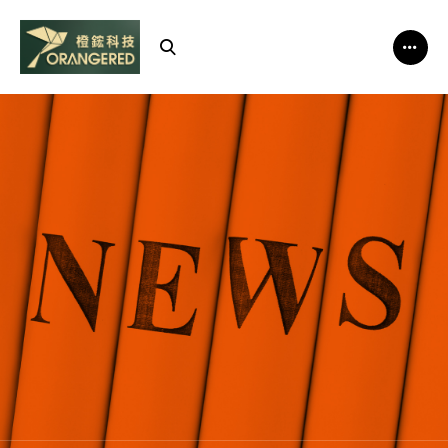
政
府
資
安
告
急！
釣
魚
郵
件
激
增、
實
兵
演
練
揭
漏
洞