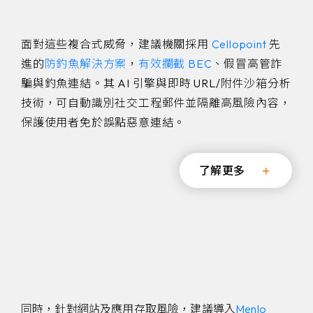
面對這些複合式威脅，建議機關採用
Cellopoint
先
進的
防釣魚解決方案
，
有效攔截 BEC
、假冒高管詐
騙與釣魚連結。其 AI 引擎與即時 URL/附件沙箱分析
技術，可自動識別社交工程郵件並隔離高風險內容，
保護使用者免於誤點惡意連結。
了解更多
同時，針對網站及應用存取風險，建議導入
Menlo