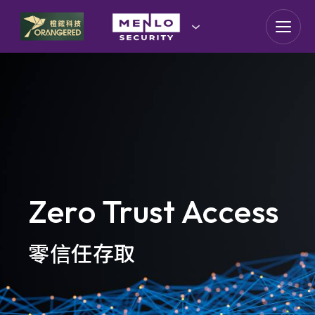
goldennet
N-Partner
TeamT5 杜浦數位安全
QSAN 廣盛科技
OPSWAT
Zero Trust Access
MENLO SECURITY
零信任存取
SSH Communications
Security