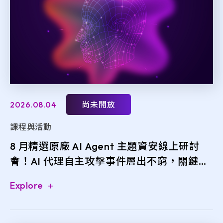
e-SOFT
ARMIS
2026.08.04
尚未開放
課程與活動
8 月精選原廠 AI Agent 主題資安線上研討
會！AI 代理自主攻擊事件層出不窮，關鍵防
禦一次掌握
Explore