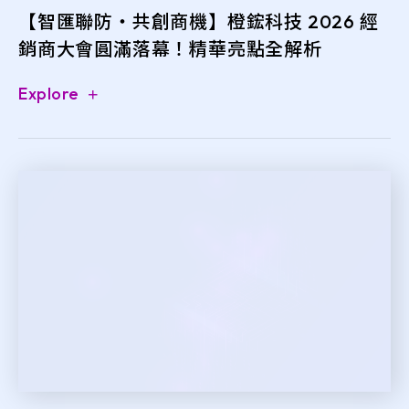
【智匯聯防・共創商機】橙鋐科技 2026 經
銷商大會圓滿落幕！精華亮點全解析
Explore