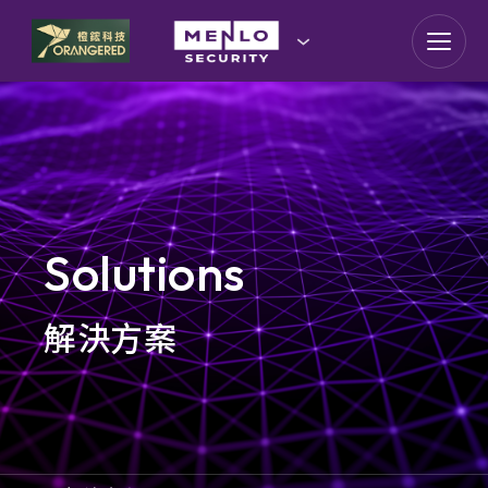
goldennet
N-Partner
TeamT5 杜浦數位安全
QSAN 廣盛科技
Solutions
OPSWAT
解決方案
MENLO SECURITY
SSH Communications
Security