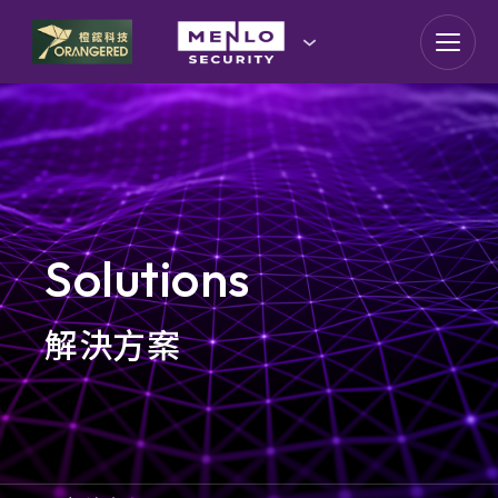
goldennet
N-Partner
TeamT5 杜浦數位安全
QSAN 廣盛科技
Solutions
OPSWAT
解決方案
MENLO SECURITY
SSH Communications
Security