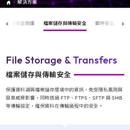
解決方案
e-SOFT
ARMIS
檔案上傳安全防護
檔案儲存與傳輸安全
郵件安全
File Storage & Transfers
檔案儲存與傳輸安全
保護資料湖與檔案儲存環境中的資訊，免受隱私風險與
惡意威脅影響，同時透過 FTP、FTPS、SFTP 與 SMB
等傳輸協定，確保資料在傳輸過程中的安全。