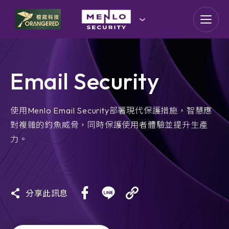
goldennet
N-Partner
Email Security
TeamT5 杜浦數位安全
QSAN 廣盛科技
使用Menlo Email Security部署現代保護措施，智慧應
對複雜的釣魚威脅，同時保護使用者體驗並提升生產
OPSWAT
力。
MENLO SECURITY
分享此訊息
SSH Communications
Security