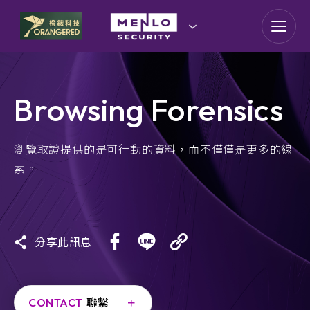
goldennet
N-Partner
Browsing Forensics
TeamT5 杜浦數位安全
QSAN 廣盛科技
瀏覽取證提供的是可行動的資料，而不僅僅是更多的線
索。
OPSWAT
MENLO SECURITY
分享此訊息
SSH Communications
Security
CONTACT
聯繫