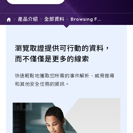
e-SOFT
產品介紹
全部資料
Browsing For
ARMIS
ensics
瀏覽取證提供可行動的資料，
而不僅僅是更多的線索
快速輕鬆地獲取您所需的事件解析、威脅搜尋
和其他安全任務的資訊。