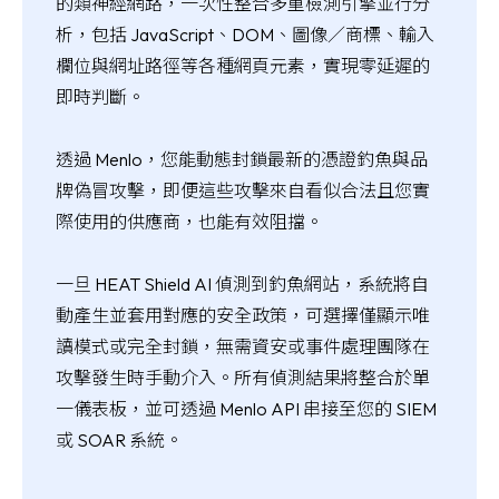
的類神經網路，一次性整合多重檢測引擎並行分
析，包括 JavaScript、DOM、圖像／商標、輸入
欄位與網址路徑等各種網頁元素，實現零延遲的
即時判斷。
透過 Menlo，您能動態封鎖最新的憑證釣魚與品
牌偽冒攻擊，即便這些攻擊來自看似合法且您實
際使用的供應商，也能有效阻擋。
一旦 HEAT Shield AI 偵測到釣魚網站，系統將自
動產生並套用對應的安全政策，可選擇僅顯示唯
讀模式或完全封鎖，無需資安或事件處理團隊在
攻擊發生時手動介入。所有偵測結果將整合於單
一儀表板，並可透過 Menlo API 串接至您的 SIEM
或 SOAR 系統。