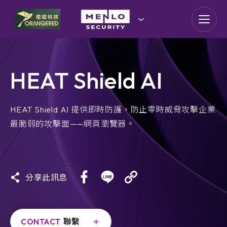
goldennet
N-Partner
HEAT Shield AI
TeamT5 杜浦數位安全
QSAN 廣盛科技
HEAT Shield AI 提供即時防護，防止零時威脅攻擊企業
最脆弱的攻擊面——網頁瀏覽器。
OPSWAT
MENLO SECURITY
分享此訊息
SSH Communications
Security
CONTACT
聯繫