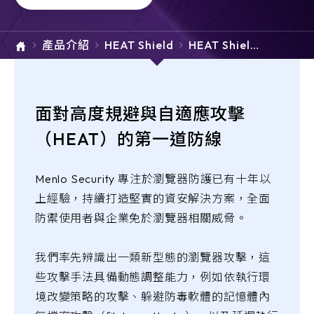
e-SOFT
產品介紹
HEAT Shield
HEAT Shield
ARMIS
AI
面對高度規避與自適應攻擊
（HEAT）的第一道防線
Menlo Security 專注於瀏覽器防護已有十年以
上經驗，持續打造堅實的資安解決方案，全面
防禦使用者與企業免於瀏覽器相關威脅。
我們率先辨識出一類新型態的瀏覽器攻擊，這
些攻擊手法具備動態調整能力，例如依執行環
境改變策略的攻擊、躲避防毒軟體的記憶體內