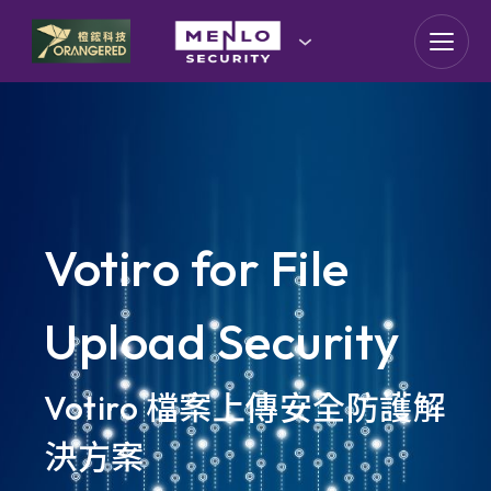
goldennet
N-Partner
TeamT5 杜浦數位安全
QSAN 廣盛科技
Votiro for File
OPSWAT
Upload Security
MENLO SECURITY
Votiro 檔案上傳安全防護解
SSH Communications
Security
決方案