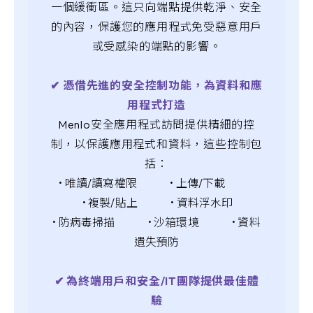
一個緩衝區。這只向端點提供乾淨、安全
的內容，保護您的應用程式免受惡意用戶
或受感染的端點的影響。
✔︎ 憑借先進的安全控制功能，為資料和應
用程式打造
Menlo安全應用程式訪問提供精細的控
制，以保護應用程式和資料，這些控制包
括：
• 唯讀/讀寫權限 •
上傳/下載
•
複製/貼上
•
資料浮水印
•
防病毒掃描 •
沙箱環境 •
資料
遺失預防
✔︎ 為終端用戶和安全/IT團隊提供最佳體
驗