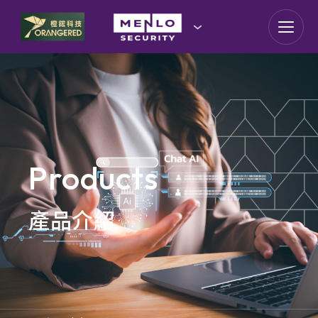
goldennet
N-Partner
TeamT5 杜浦數位安全
QSAN 廣盛科技
Products
OPSWAT
產品介紹
MENLO SECURITY
SSH Communications
Security