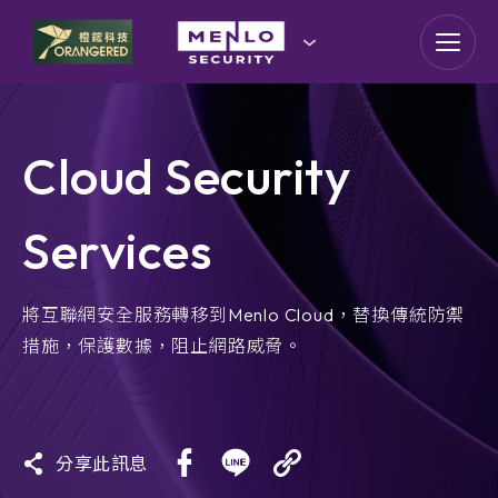
goldennet
N-Partner
Cloud Security
TeamT5 杜浦數位安全
Services
QSAN 廣盛科技
OPSWAT
將互聯網安全服務轉移到Menlo Cloud，替換傳統防禦
措施，保護數據，阻止網路威脅。
MENLO SECURITY
SSH Communications
Security
分享此訊息