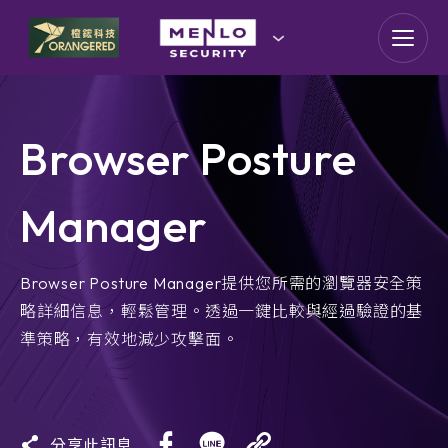
goldennet
N-Partner
Browser Posture
TeamT5 杜浦數位安全
Manager
QSAN 廣盛科技
OPSWAT
Browser Posture Manager提供您所需的瀏覽器安全策
略詳細信息，輕鬆管理。透過一鍵比較與經過驗證的基
MENLO SECURITY
準策略，有效地減少攻擊面。
SSH Communications
Security
分享此訊息