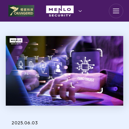
應
用
N-Partner
存
取
安
TeamT5 杜浦數位安全
全
新
模
式！
QSAN 廣盛科技
在
零
信
OPSWAT
任
架
構
下
MENLO SECURITY
驅
動
的
SSH Communications
應
用
Security
程
2025.06.03
式