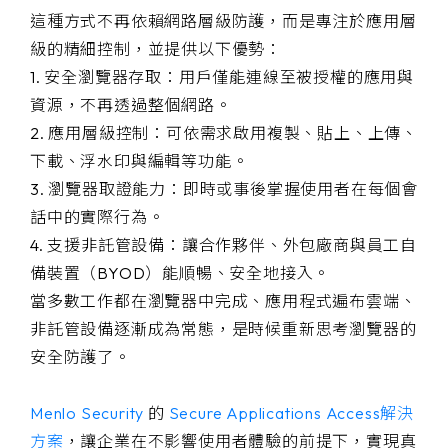
這種方式不再依賴網路層級防護，而是專注於應用層
級的精細控制，並提供以下優勢：
1. 安全瀏覽器存取：用戶僅能連線至被授權的應用與
資源，不再透過整個網路。
2. 應用層級控制：可依需求啟用複製、貼上、上傳、
下載、浮水印與編輯等功能。
3. 瀏覽器取證能力：即時或事後掌握使用者在每個會
話中的實際行為。
4. 支援非託管設備：讓合作夥伴、外包廠商與員工自
備裝置（BYOD）能順暢、安全地接入。
當多數工作都在瀏覽器中完成、應用程式遍布雲端、
非託管設備逐漸成為常態，是時候重新思考瀏覽器的
安全防護了。
Menlo Security
的
Secure Applications Access解決
方案
，讓企業在不影響使用者體驗的前提下，實現真