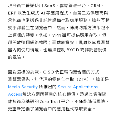
現今員工普遍使用 SaaS、雲端管理平台、CRM、
ERP 以及生成式 AI 等應用程式，而第三方供應商與
承包商也常透過非託管設備存取應用服務。這些互動
幾乎都發生在瀏覽器中。然而，傳統防護方法卻跟不
上這樣的轉變。例如，VPN 雖可提供應用存取，但
卻開放整個網路權限；而傳統資安工具難以掌握瀏覽
器內的使用情境，也無法控制 BYOD 或非託管設備
的風險。
面對這樣的挑戰，CISO 們正轉向更合適的方式──
瀏覽器優先、無代理的零信任存取（ZTA）。這正是
Menlo Security
所推出的
Secure Applications
Access
解決方案所著重的核心價值。透過其雲端隔
離技術為基礎的 Zero Trust 平台，不僅能降低風險，
更重新定義了瀏覽器中的應用程式存取安全。