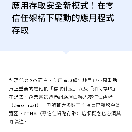
存
應用存取安全新模式！在零
e-SOFT
取
信任架構下驅動的應用程式
ARMIS
存取
對現代 CISO 而言，使用者身處何地早已不是重點，
真正重要的是他們「存取什麼」以及「如何存取」。
在過去，企業嘗試透過網路層面導入零信任架構
（Zero Trust），但隨著大多數工作場景已轉移至瀏
覽器，ZTNA（零信任網路存取）這個概念也必須與
時俱進。